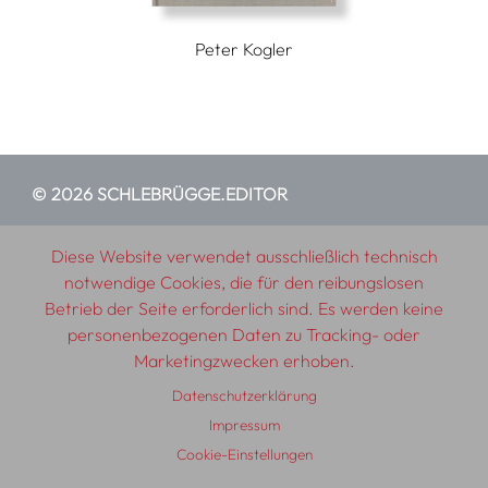
Peter Kogler
© 2026 SCHLEBRÜGGE.EDITOR
Über uns
Textautor:innen
AGB
Impressum
Diese Website verwendet ausschließlich technisch
notwendige Cookies, die für den reibungslosen
Datenschutzerklärung
Auslieferung
Kontakt
Betrieb der Seite erforderlich sind. Es werden keine
personenbezogenen Daten zu Tracking- oder
Marketingzwecken erhoben.
Datenschutzerklärung
Impressum
Cookie-Einstellungen