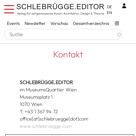
Direkt zum Inhalt
Benu
DE
EN
Services
Events
Newsletter
Vorschau
Gesamtverzeichnis
Pfadnavigation
Startseite
Kontakt
Kontakt
SCHLEBRÜGGE.EDITOR
im MuseumsQuartier Wien
Museumsplatz 1
1070 Wien
T: +43 1 367 94 72
office[at]schlebruegge[dot]com
www.schlebruegge.com