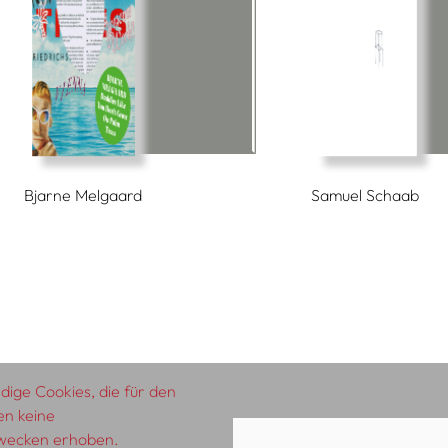
Bjarne Melgaard
Samuel Schaab
ige Cookies, die für den
en keine
zwecken erhoben.