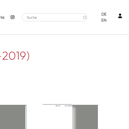
Ben
DE
is
EN
–2019)