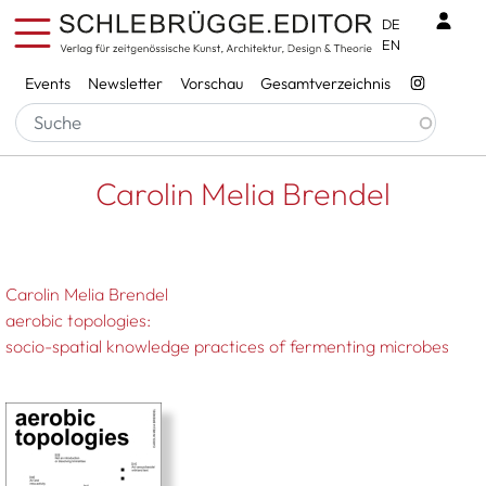
Direkt zum Inhalt
Benu
DE
EN
Services
Events
Newsletter
Vorschau
Gesamtverzeichnis
Pfadnavigation
Startseite
Carolin Melia Brendel
Carolin Melia Brendel
Carolin Melia Brendel
aerobic topologies:
socio-spatial knowledge practices of fermenting microbes