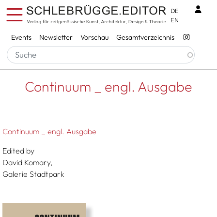
Direkt zum Inhalt
Benu
DE
EN
Services
Events
Newsletter
Vorschau
Gesamtverzeichnis
Pfadnavigation
Startseite
Continuum _ Engl. Ausgabe
Continuum _ engl. Ausgabe
Continuum _ engl. Ausgabe
Edited by
David Komary,
Galerie Stadtpark