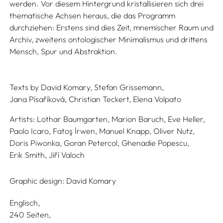
werden. Vor diesem Hintergrund kristallisieren sich drei
thematische Achsen heraus, die das Programm
durchziehen: Erstens sind dies Zeit, mnemischer Raum und
Archiv, zweitens ontologischer Minimalismus und drittens
Mensch, Spur und Abstraktion.
Texts by
David Komary,
Stefan Grissemann,
Jana Písaříková,
Christian Teckert,
Elena Volpato
Artists:
Lothar Baumgarten,
Marion Baruch,
Eve Heller,
Paolo Icaro,
Fatoş İrwen,
Manuel Knapp,
Oliver Nutz,
Doris Piwonka,
Goran Petercol,
Ghenadie Popescu,
Erik Smith,
Jiří Valoch
Graphic design:
David Komary
Englisch
240 Seiten,