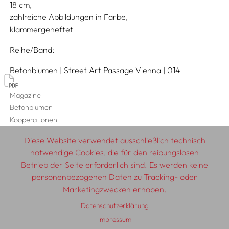
18
zahlreiche Abbildungen in Farbe
klammergeheftet
Reihe/Band
Betonblumen | Street Art Passage Vienna | 014
Magazine
Betonblumen
Kooperationen
MQ MuseumsQuartier Wien
Diese Website verwendet ausschließlich technisch
notwendige Cookies, die für den reibungslosen
Betrieb der Seite erforderlich sind. Es werden keine
personenbezogenen Daten zu Tracking- oder
© 2026 SCHLEBRÜGGE.EDITOR
Marketingzwecken erhoben.
Datenschutzerklärung
Über uns
Textautor:innen
AGB
Impressum
Impressum
Datenschutzerklärung
Auslieferung
Kontakt