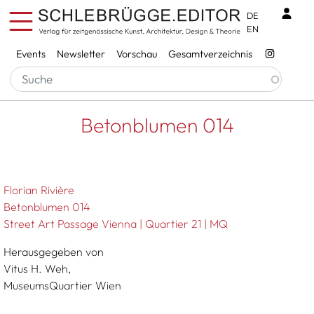
Direkt zum Inhalt
Benu
DE
EN
Services
Events
Newsletter
Vorschau
Gesamtverzeichnis
Pfadnavigation
Startseite
Betonblumen 014
Betonblumen 014
Florian Rivière
Betonblumen 014
Street Art Passage Vienna | Quartier 21 | MQ
Herausgegeben von
Vitus H. Weh,
MuseumsQuartier Wien