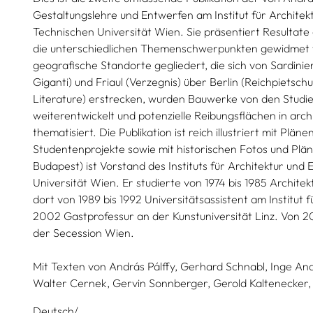
Gestaltungslehre und Entwerfen am Institut für Archite
Technischen Universität Wien. Sie präsentiert Resultate
die unterschiedlichen Themenschwerpunkten gewidmet w
geografische Standorte gegliedert, die sich von Sardinie
Giganti) und Friaul (Verzegnis) über Berlin (Reichpietsch
Literature) erstrecken, wurden Bauwerke von den Studi
weiterentwickelt und potenzielle Reibungsflächen in arch
thematisiert. Die Publikation ist reich illustriert mit Plän
Studentenprojekte sowie mit historischen Fotos und Plän
Budapest) ist Vorstand des Instituts für Architektur un
Universität Wien. Er studierte von 1974 bis 1985 Archit
dort von 1989 bis 1992 Universitätsassistent am Institu
2002 Gastprofessur an der Kunstuniversität Linz. Von 2
der Secession Wien.
Mit Texten von
András Pálffy,
Gerhard Schnabl,
Inge And
Walter Cernek,
Gervin Sonnberger,
Gerold Kaltenecker,
Deutsch/