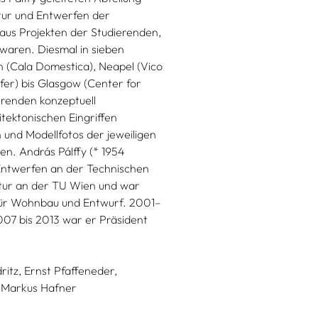
ktur und Entwerfen der
 aus Projekten der Studierenden,
aren. Diesmal in sieben
n (Cala Domestica), Neapel (Vico
ufer) bis Glasgow (Center for
erenden konzeptuell
itektonischen Eingriffen
en und Modellfotos der jeweiligen
en. András Pálffy (* 1954
d Entwerfen an der Technischen
ektur an der TU Wien und war
t für Wohnbau und Entwurf. 2001–
007 bis 2013 war er Präsident
ritz,
Ernst Pfaffeneder,
Markus Hafner