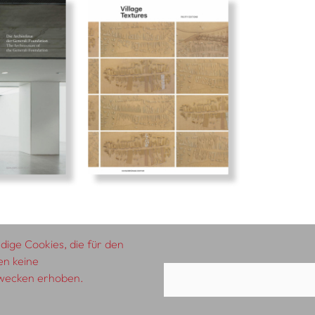
ige Cookies, die für den
en keine
zwecken erhoben.
AGB
Impressum
Datenschutzerklärung
A