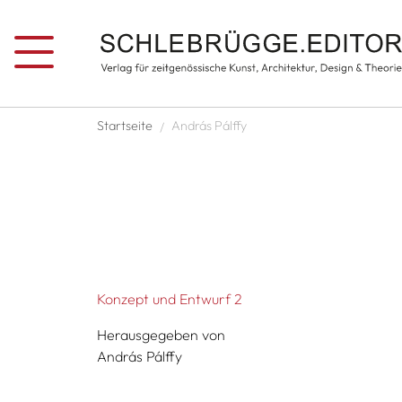
Direkt zum Inhalt
Pfadnavigation
Startseite
András Pálffy
Konzept und Entwurf 2
Herausgegeben von
András Pálffy