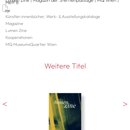
Lumen Zine | Magazin der Sternenpassage | MQ Wien |
Heft 8
Künstler:innenbücher, Werk- & Ausstellungskataloge
Magazine
Lumen Zine
Kooperationen
MQ MuseumsQuartier Wien
Weitere Titel