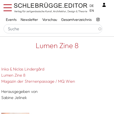
Direkt zum Inhalt
Benu
DE
EN
Services
Events
Newsletter
Vorschau
Gesamtverzeichnis
Pfadnavigation
Startseite
Lumen Zine 8
Lumen Zine 8
Inka & Niclas Lindergård
Lumen Zine 8
Magazin der Sternenpassage / MQ Wien
Herausgegeben von
Sabine Jelinek