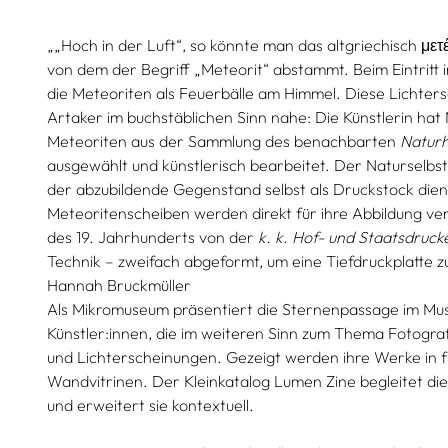
„„Hoch in der Luft“, so könnte man das altgriechisch με
von dem der Begriff „Meteorit“ abstammt. Beim Eintritt
die Meteoriten als Feuerbälle am Himmel. Diese Lichter
Artaker im buchstäblichen Sinn nahe: Die Künstlerin hat
Meteoriten aus der Sammlung des benachbarten
Naturh
ausgewählt und künstlerisch bearbeitet. Der Naturselbstd
der abzubildende Gegenstand selbst als Druckstock dient
Meteoritenscheiben werden direkt für ihre Abbildung ve
des 19. Jahrhunderts von der
k. k. Hof- und Staatsdruck
Technik – zweifach abgeformt, um eine Tiefdruckplatte z
Hannah Bruckmüller
Als Mikromuseum präsentiert die Sternenpassage im M
Künstler:innen, die im weiteren Sinn zum Thema Fotograf
und Lichterscheinungen. Gezeigt werden ihre Werke in 
Wandvitrinen. Der Kleinkatalog Lumen Zine begleitet die
und erweitert sie kontextuell.