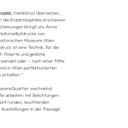
τέωρος (metéōros) übersetzen,
 in die Erdatmosphäre erscheinen
scheinungen bringt uns Anna
 Naturselbstdrucke von
istorischen Museums Wien
ruck ist eine Technik, für die
. Polierte und geätzte
rwendet oder – nach einer Mitte
erei
in Wien perfektionierten
u erhalten.“
useumsQuartier wechselnd
ie arbeiten: mit Belichtungen
fünf runden, leuchtenden
 Ausstellungen in der Passage