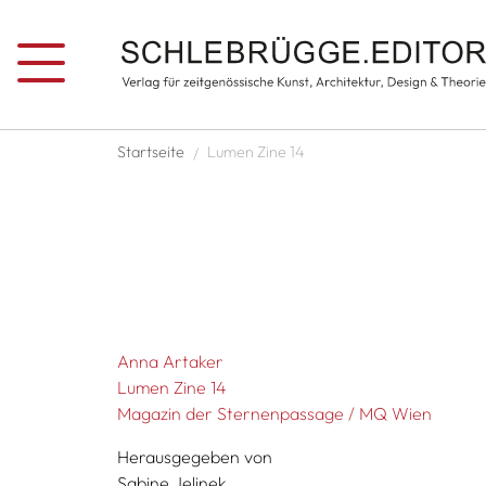
Direkt zum Inhalt
Pfadnavigation
Startseite
Lumen Zine 14
Anna Artaker
Lumen Zine 14
Magazin der Sternenpassage / MQ Wien
Herausgegeben von
Sabine Jelinek