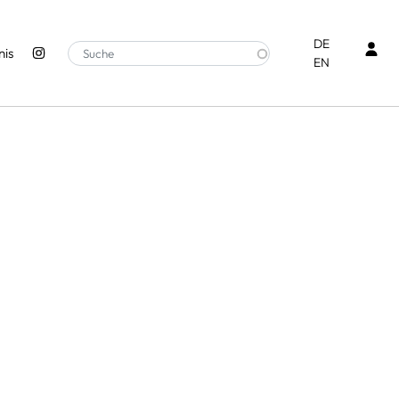
Ben
DE
is
EN